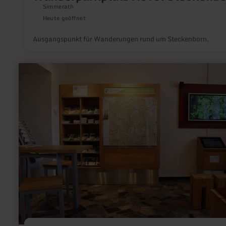
Simmerath
Heute geöffnet
Ausgangspunkt für Wanderungen rund um Steckenborn.
mehr
erfahren
zu:
Nationalpark-
Infopunkt
Schmidt
(St.
Mokka)