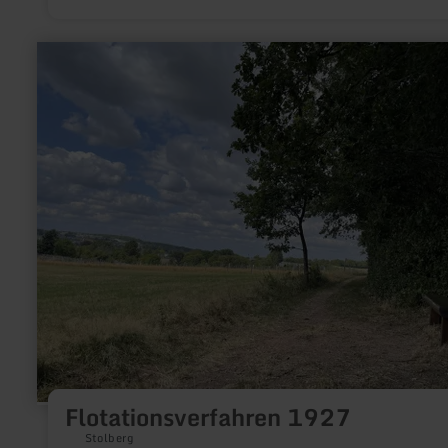
an ihrer markanten Backsteinfassade und dem großen Wasse
an der August-Klotzstr. 21 (nur 5 Gehminuten vom Stadtzent
entfernt) zu erkennen ist. Direkt am Mühlenbach gelegen prod
mehr
das Wasserrad hier für die Stadtwerke Düren grünen Strom, d
erfahren
KOMM hingegen „produziert“ Kultur.
zu:
Flotationsverfahren
1927
Flotationsverfahren 1927
Stolberg