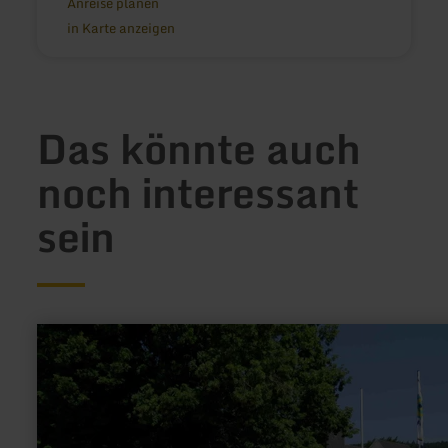
Anreise planen
in Karte anzeigen
Das könnte auch
noch interessant
sein
mehr
erfahren
zu:
Wanderparkplatz
Kirche
Dedenborn