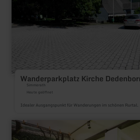
Wanderparkplatz Kirche Dedenbor
Simmerath
Heute geöffnet
Idealer Ausgangspunkt für Wanderungen im schönen Rurtal.
mehr
erfahren
zu:
Nationalpark-