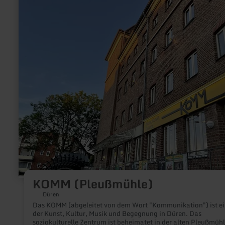
zu:
KOMM
(Pleußmühle)
KOMM (Pleußmühle)
Düren
Das KOMM (abgeleitet von dem Wort "Kommunikation") ist ei
der Kunst, Kultur, Musik und Begegnung in Düren. Das
soziokulturelle Zentrum ist beheimatet in der alten Pleußmühl