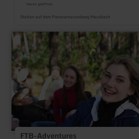
Heute geöffnet
Station auf dem Panoramarundweg Mausbach
mehr
erfahren
zu:
FTB-
Adventures
FTB-Adventures