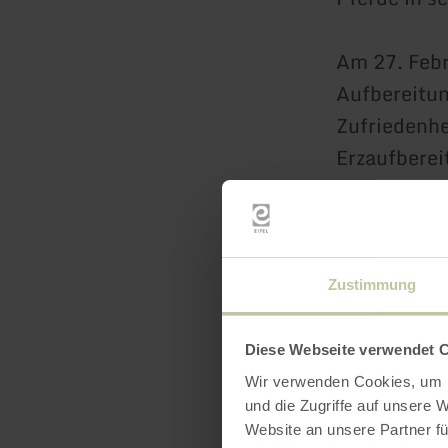
Am 27. Febr
Aufbereitun
Zufriedenhe
Erzaufberei
sondern unt
Schild „Alb
Als Grund h
Zustimmung
Wasserhaltu
Gesamtlänge
Diese Webseite verwendet 
vermutlich 
Wir verwenden Cookies, um I
und die Zugriffe auf unsere 
Website an unsere Partner fü
Um die gefö