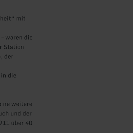
heit“ mit
 – waren die
r Station
, der
in die
eine weitere
uch und der
1911 über 40