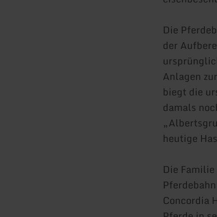
Die Pferdeb
der Aufbere
ursprünglic
Anlagen zur 
biegt die 
damals noch
„Albertsgru
heutige Has
Die Familie
Pferdebahn 
Concordia H
Pferde in s