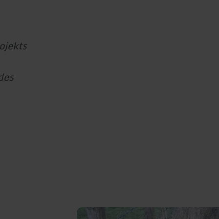
ojekts
des