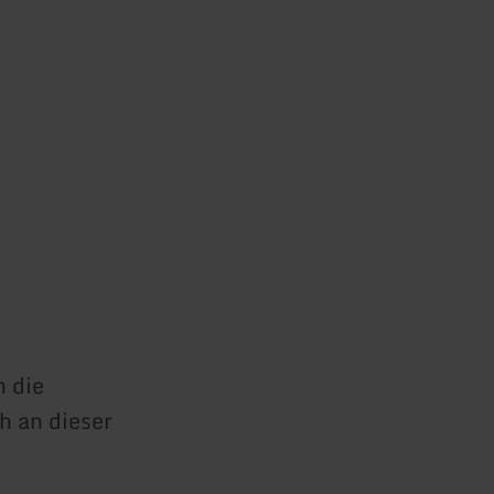
h die
h an dieser