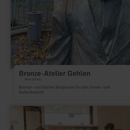
Bronze-Atelier Gehlen
Monschau
Bronze- und Garten Skulpturen für den Innen- und
Außenbereich.
mehr
erfahren
zu:
Stadtmuseum
Düren