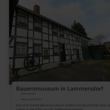
erfahren
zu:
Bauernmuseum
in
Lammersdorf
Bauernmuseum in Lammersdorf
Simmerath
Heute geöffnet
Das charmante Bauernmuseum erzählt die Geschichte über d
Leben in der Eifel um die Jahrhundertwende.