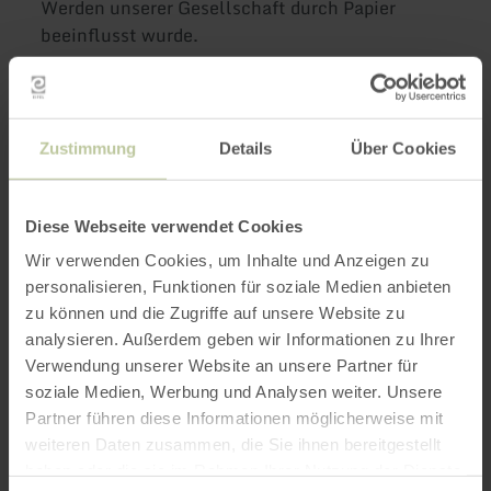
Werden unserer Gesellschaft durch Papier
beeinflusst wurde.
KÜNSTE - Ausdruck auf und aus Papier. Der
letzte Ausstellungsbereich widmet sich
verstärkt der einzigartigen Sammlung des
Zustimmung
Details
Über Cookies
Papiermuseums. Der Bereich fungiert als
Sonderausstellungsfläche, die als fester
Bestandteil der Dauerausstellung
Diese Webseite verwendet Cookies
unterschiedliche Themen präsentiert.
Wir verwenden Cookies, um Inhalte und Anzeigen zu
Galerieartig werden unterschiedliche
personalisieren, Funktionen für soziale Medien anbieten
Sammlungsschwerpunkte präsentiert.
zu können und die Zugriffe auf unsere Website zu
analysieren. Außerdem geben wir Informationen zu Ihrer
In der architektonisch herausragenden
Verwendung unserer Website an unsere Partner für
Papierwerkstatt findet ein großer Teil des
soziale Medien, Werbung und Analysen weiter. Unsere
museumspädagogischen Programms statt. Hier
Partner führen diese Informationen möglicherweise mit
können jedoch auch Einzelbesucherinnen und
weiteren Daten zusammen, die Sie ihnen bereitgestellt
Besucher kreativ werden. In diesem Ansatz
haben oder die sie im Rahmen Ihrer Nutzung der Dienste