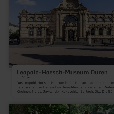
Leopold-
Hoesch-
Museum
Düren
Leopold-Hoesch-Museum Düren
Düren
Das Leopold-Hoesch-Museum ist ein Kunstmuseum mit eine
herausragenden Bestand an Gemälden der klassischen Moder
Kirchner, Nolde, Jawlensky, Kokoschka, Barlach, Dix. Die Gü
Peill-Stiftung ermöglicht die Ausrichtung der Sammlung und 
Ausstellungen auf die aktuelle Kunst. Das repräsentative
historische Gebäude befindet sich in der Innenstadt und wurd
mehr
Gedenken an Leopold Hoesch (1820-1899), einem Dürener
erfahren
Industriellen, im Jahre 1905 eingeweiht.
zu: