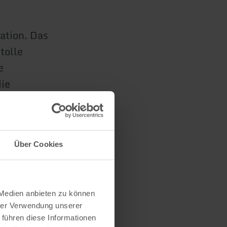
ation. Das
tolle
e
die
n Ausflug
hörige Shop
Über Cookies
r sich
sregion
AN, sowie
 Medien anbieten zu können
hrer Verwendung unserer
 führen diese Informationen