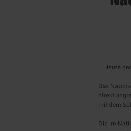
Heute geö
Das Nationa
direkt angr
mit dem Sch
Die im Nat