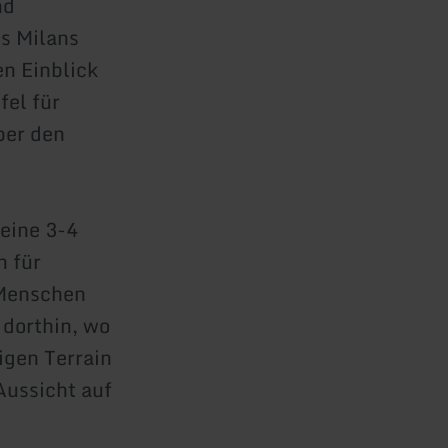
nd
es Milans
n Einblick
fel für
ber den
eine 3-4
h für
 Menschen
 dorthin, wo
igen Terrain
Aussicht auf