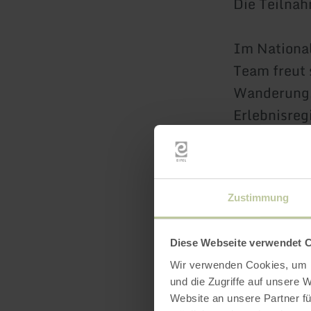
Die Teilnah
Im National
Team freut 
Wanderung, 
Erlebnisreg
Möglichkeit
Information
nichts mehr
Zustimmung
zum Stöbern
selber oder
Nationalpar
Diese Webseite verwendet 
Wir verwenden Cookies, um I
eine öffentl
und die Zugriffe auf unsere 
Website an unsere Partner fü