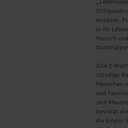
„Lebensade
Stillgewäss
erlebbar. F
in ihr Lebe
Mensch und 
Nationalpark
Alle 2 Woch
stündige Ra
Menschen m
und Familie
sich Mauere
besteigt di
die Eifeler