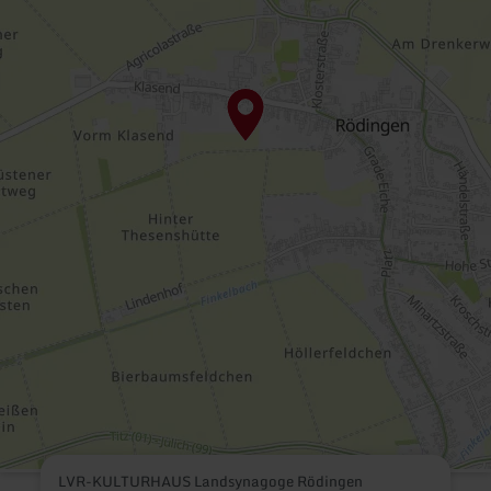
LVR-KULTURHAUS Landsynagoge Rödingen