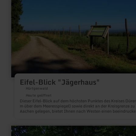
Blick
"Jägerhaus"
Eifel-Blick "Jägerhaus"
Hürtgenwald
Heute geöffnet
Dieser Eifel-Blick auf dem höchsten Punktes des Kreises Düre
m über dem Meeresspiegel) sowie direkt an der Kreisgrenze zu
Aachen gelegen, bietet Ihnen nach Westen einen beeindruck
Fernblick über den Hürtgenwald in das Aachener Land und bis
die niederländische Provinz Limburg, nach Norden in die Jüli
Börde sowie die Kölner Bucht.
mehr
erfahren