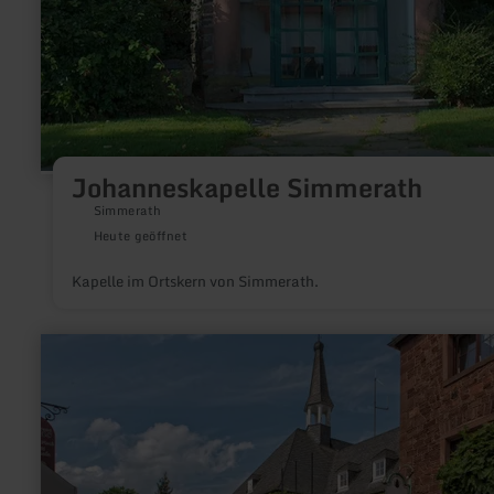
Johanneskapelle Simmerath
Simmerath
Heute geöffnet
Kapelle im Ortskern von Simmerath.
mehr
erfahren
zu:
Historische
Altstadt
Nideggen