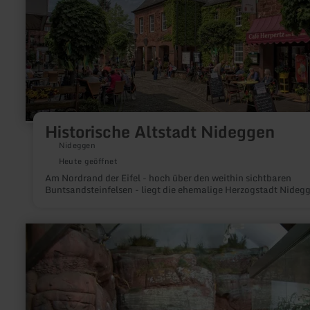
Historische Altstadt Nideggen
Nideggen
Heute geöffnet
Am Nordrand der Eifel - hoch über den weithin sichtbaren
Buntsandsteinfelsen - liegt die ehemalige Herzogstadt Nideg
mehr
erfahren
zu:
Ausstellung
"Rur
&amp;
Fels"