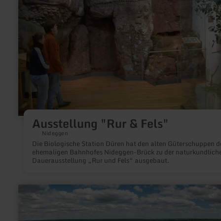
Ausstellung "Rur & Fels"
Nideggen
Die Biologische Station Düren hat den alten Güterschuppen d
ehemaligen Bahnhofes Nideggen-Brück zu der naturkundlich
Dauerausstellung „Rur und Fels“ ausgebaut.
mehr
erfahren
zu:
Eifel-
Blick