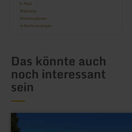
E-Mail
Webseite
Anreise planen
in Karte anzeigen
Das könnte auch
noch interessant
sein
mehr
erfahren
zu:
Eifel-