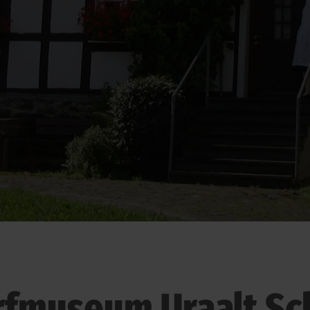
fmuseum Uraalt Sc