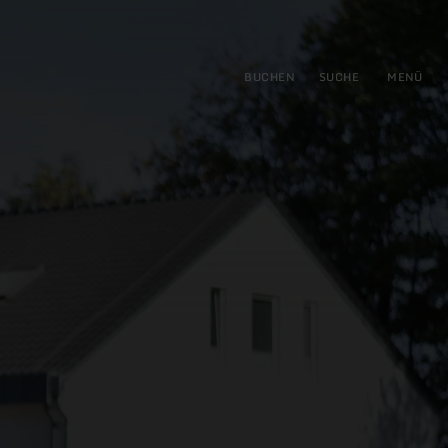
gen
ringen
BUCHEN
SUCHE
MENÜ