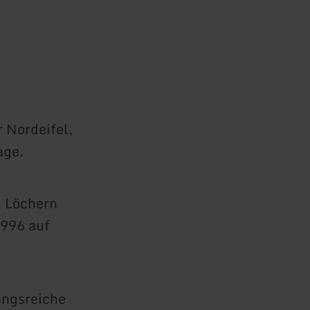
 Nordeifel,
age.
n Löchern
1996 auf
ungsreiche