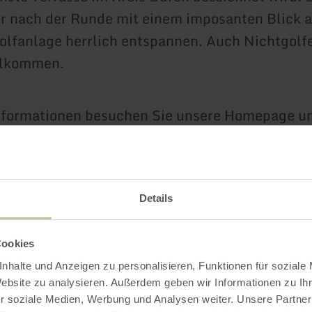
er nach der Runde mit einem imposanten Blick a
olfanlage herrlich entspannen. Auch Nichtgolfe
illkommen.
nformationen besuchen Sie unsere Homepage un
ren.de
oder folgen Sie uns auf Facecbook/Inst
e
Details
Impressionen
Cookies
nhalte und Anzeigen zu personalisieren, Funktionen für soziale
Website zu analysieren. Außerdem geben wir Informationen zu I
r soziale Medien, Werbung und Analysen weiter. Unsere Partner