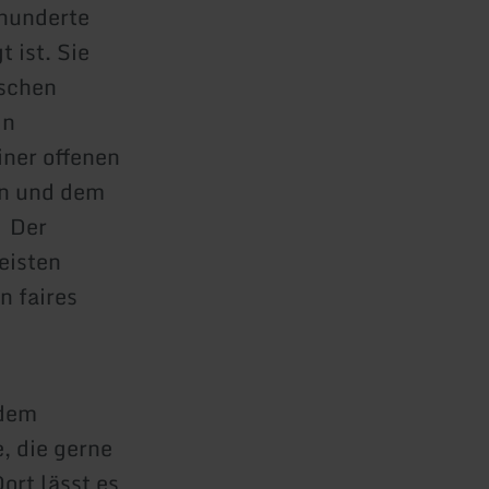
rhunderte
 ist. Sie
ischen
in
iner offenen
en und dem
. Der
eisten
n faires
 dem
, die gerne
ort lässt es