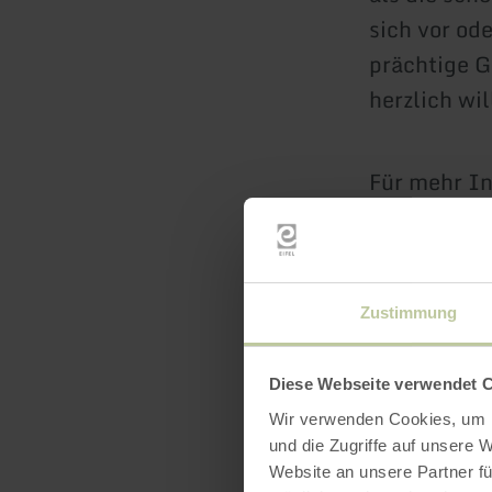
sich vor od
prächtige G
herzlich w
Für mehr I
www.gcdue
gcdueren.d
Zustimmung
Diese Webseite verwendet 
Wir verwenden Cookies, um I
und die Zugriffe auf unsere 
Website an unsere Partner fü