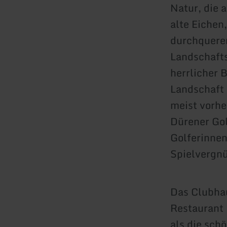
Natur, die 
alte Eichen,
durchquere
Landschafts
herrlicher B
Landschaft 
meist vorh
Dürener Gol
Golferinnen
Spielvergn
Das Clubha
Restaurant 
als die sch