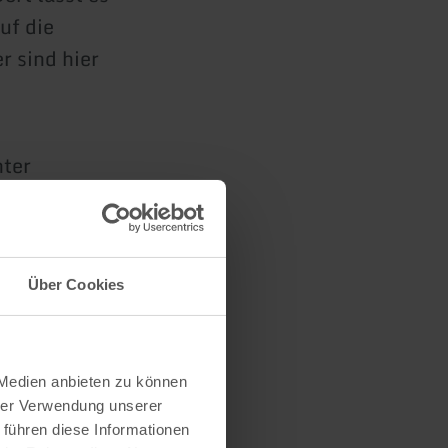
uf die
r sind hier
ter
agram unter
Über Cookies
 Medien anbieten zu können
hrer Verwendung unserer
 führen diese Informationen