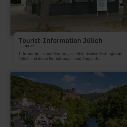
Tourist-Information Jülich
Jülich
Informationen und Beratung zur historischen Festungsstadt
Jülich und deren Einrichtungen und Angebote.
mehr
erfahren
zu:
RurUfer-
Radweg