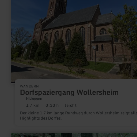
WANDERN
Dorfspaziergang Wollersheim
Nideggen
1,7 km
0:30 h
leicht
Distanz:
Dauer:
Anforderung:
Der kleine 1,7 km lange Rundweg durch Wollersheim zeigt all
Highlights des Dorfes.
mehr