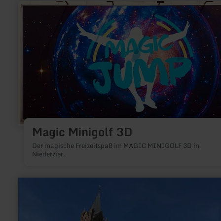
mehr
erfahren
zu:
Magic
Minigolf
3D
Magic Minigolf 3D
Der magische Freizeitspaß im MAGIC MINIGOLF 3D in
Niederzier.
mehr
erfahren
zu:
Dorfspaziergang
Wollersheim