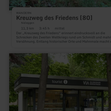
WANDERN
Kreuzweg des Friedens [80]
Nideggen
11,3 km
3:45 h
mittel
Distanz:
Dauer:
Anforderung:
Der „Kreuzweg des Friedens“ erinnert eindrucksvoll an die
Schrecken des Zweiten Weltkriegs rund um Schmidt und mahn
Versöhnung. Entlang historischer Orte und Mahnmale macht 
Weg die Zerbrechlichkeit von Frieden und Freiheit erlebbar.
mehr
erfahren
zu:
Tourist-
Information
Jülich