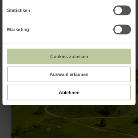
noch interessant
sein
Statistiken
Marketing
mehr
erfahren
zu:
Cookies zulassen
Der
Schlangenberg
–
Auswahl erlauben
vom
Bergbauhotspot
zum
Artenhotspot
Ablehnen