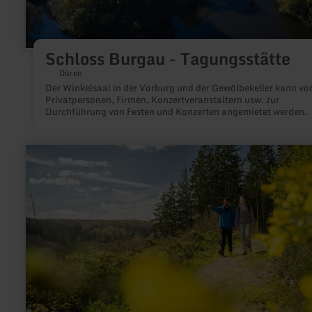
Schloss Burgau - Tagungsstätte
Düren
Der Winkelsaal in der Vorburg und der Gewölbekeller kann vo
Privatpersonen, Firmen, Konzertveranstaltern usw. zur
Durchführung von Festen und Konzerten angemietet werden.
mehr
erfahren
zu:
Junkershammer
–
wo
Eisen
Funken
schlug