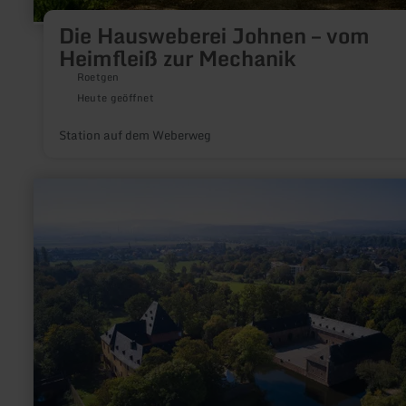
Die Hausweberei Johnen – vom
Heimfleiß zur Mechanik
Roetgen
Heute geöffnet
Station auf dem Weberweg
mehr
erfahren
zu:
Schloss
Burgau
-
Tagungsstätte