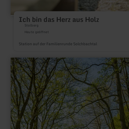
Ich bin das Herz aus Holz
Stolberg
Heute geöffnet
Station auf der Familienrunde Solchbachtal
mehr
erfahren
zu:
Die
Hausweberei
Johnen
–
vom
Heimfleiß
zur
Mechanik