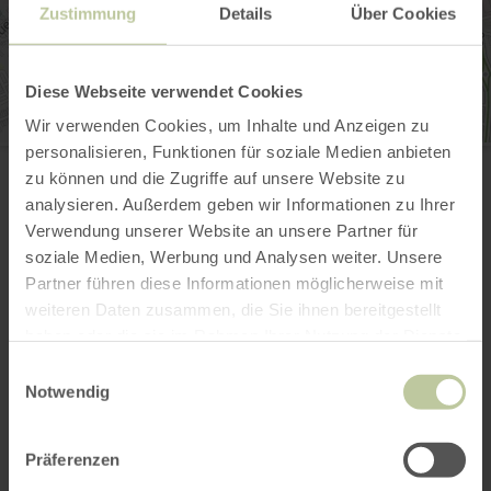
Zustimmung
Details
Über Cookies
Diese Webseite verwendet Cookies
Wir verwenden Cookies, um Inhalte und Anzeigen zu
personalisieren, Funktionen für soziale Medien anbieten
Hauptgeschäftsstelle Eifelverein e.V.
Stürtzstraße 2-6
zu können und die Zugriffe auf unsere Website zu
52394 Düren
analysieren. Außerdem geben wir Informationen zu Ihrer
+49 2421 1312 1
Verwendung unserer Website an unsere Partner für
E-Mail
soziale Medien, Werbung und Analysen weiter. Unsere
Webseite
Partner führen diese Informationen möglicherweise mit
Anreise planen
weiteren Daten zusammen, die Sie ihnen bereitgestellt
in Karte anzeigen
haben oder die sie im Rahmen Ihrer Nutzung der Dienste
gesammelt haben.
Einwilligungsauswahl
Notwendig
Das könnte auch
Präferenzen