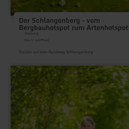
Der Schlangenberg – vom
Bergbauhotspot zum Artenhotspot
Stolberg
Heute geöffnet
Station auf dem Rundweg Schlangenberg
mehr
erfahren
zu:
Ich
bin
das
Herz
aus
Holz