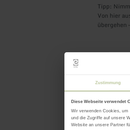
Tipp: Nimm
Von hier au
übergehen –
Diese Rout
‚Qualitätso
Unterstützu
Zustimmung
Nordrhein-W
Diese Webseite verwendet 
Wir verwenden Cookies, um I
und die Zugriffe auf unsere 
Website an unsere Partner fü