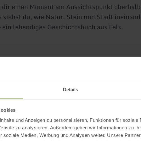
 dir einen Moment am Aussichtspunkt oberhalb
s siehst du, wie Natur, Stein und Stadt ineinand
 ein lebendiges Geschichtsbuch aus Fels.
e wurde im Rahmen des LEADER-geförderten Pr
ffensive Wandern in Roetgen und Stolberg‘ mit
ng der Europäischen Union (ELER) und des Lan
Details
estfalen entwickelt.
Cookies
nhalte und Anzeigen zu personalisieren, Funktionen für soziale
Website zu analysieren. Außerdem geben wir Informationen zu I
Impressionen
r soziale Medien, Werbung und Analysen weiter. Unsere Partner