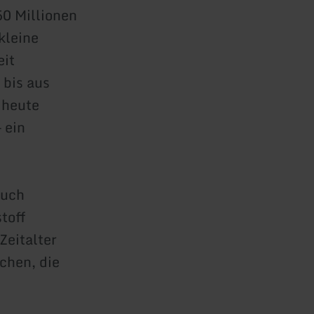
50 Millionen
kleine
eit
 bis aus
 heute
 ein
ruch
toff
Zeitalter
chen, die