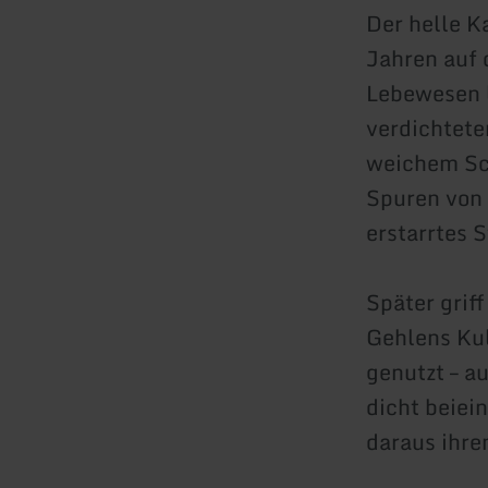
Der helle K
Jahren auf 
Lebewesen l
verdichtete
weichem Sch
Spuren von 
erstarrtes 
Später grif
Gehlens Kul
genutzt – au
dicht beiei
daraus ihr