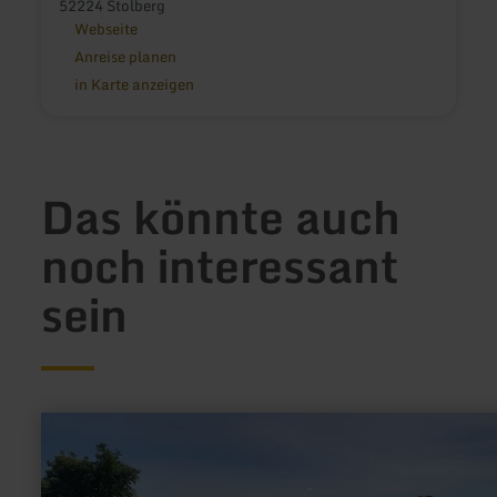
52224 Stolberg
Webseite
Anreise planen
in Karte anzeigen
Das könnte auch
noch interessant
sein
mehr
erfahren
zu:
Betriebspunkt
IX