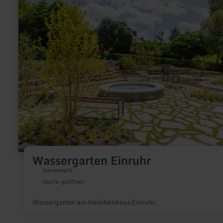
erfahren
zu:
Wassergarten
Einruhr
Wassergarten Einruhr
Simmerath
Heute geöffnet
Wassergarten am Heilsteinhaus Einruhr.