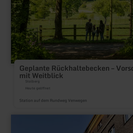
mit
Weitblick
Geplante Rückhaltebecken – Vors
mit Weitblick
Stolberg
Heute geöffnet
Station auf dem Rundweg Venwegen
mehr
erfahren
zu:
KOMM