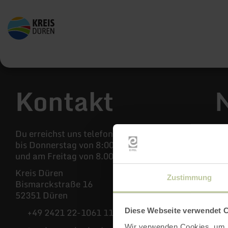
Zurück
zur
Startseite
Kontakt
Du erreichst uns telefonisch von Montag
Mi
bis Donnerstag von 8:00 Uhr bis 16:00 Uhr
Neu
und am Freitag von 8.00 bis 13.00 Uhr.
Ur
Kreis Düren
Zustimmung
Bismarckstraße 16
52351 Düren
+49 2421 22-1061 117
Diese Webseite verwendet 
Wir verwenden Cookies, um I