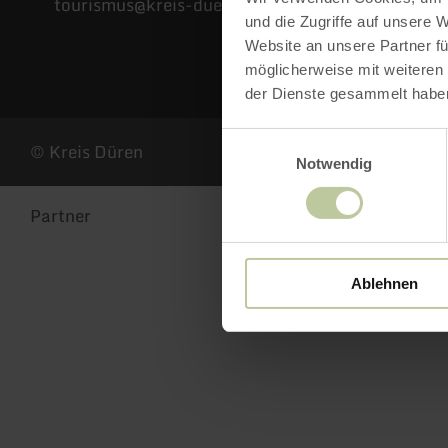
tourismus@kreis-dueren.de
und die Zugriffe auf unsere 
Website an unsere Partner fü
Facebook
Instagram
YouTube
X
möglicherweise mit weiteren
(Twitter)
der Dienste gesammelt habe
Einwilligungsauswahl
© Kreis Düren
Notwendig
Partner
Ei
Ablehnen