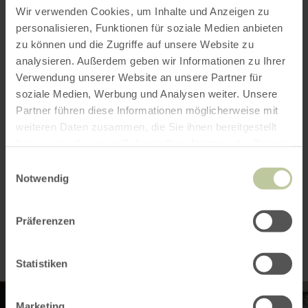
Wir verwenden Cookies, um Inhalte und Anzeigen zu
personalisieren, Funktionen für soziale Medien anbieten
Öffnungszeiten
zu können und die Zugriffe auf unsere Website zu
analysieren. Außerdem geben wir Informationen zu Ihrer
Verwendung unserer Website an unsere Partner für
Merkmale / Besonderheiten
soziale Medien, Werbung und Analysen weiter. Unsere
Partner führen diese Informationen möglicherweise mit
Kategorien
weiteren Daten zusammen, die Sie ihnen bereitgestellt
haben oder die sie im Rahmen Ihrer Nutzung der Dienste
Platzangebot
gesammelt haben.
Einwilligungsauswahl
Notwendig
Impressionen
Präferenzen
Statistiken
Marketing