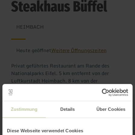
Steakhaus Büffel
HEIMBACH
Heute geöffnet
Weitere Öffnungszeiten
Privat geführtes Restaurant am Rande des
Nationalparks Eifel. 5 km entfernt von der
Luftkurstadt Heimbach. 8 km von der
Rurtalsperre, eingebettet in eine herrliche
Natur mit vielen Wanderzielen.
Zustimmung
Details
Über Cookies
Weitere Infos
Diese Webseite verwendet Cookies