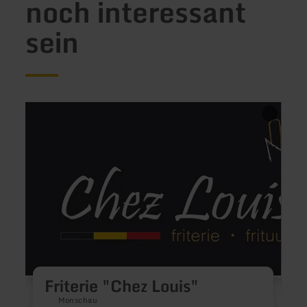
noch interessant
sein
mehr
mehr
erfahren
erfah
zu:
zu:
Friterie
Resta
"Chez
Der
Louis"
Seeho
Friterie "Chez Louis"
Monschau