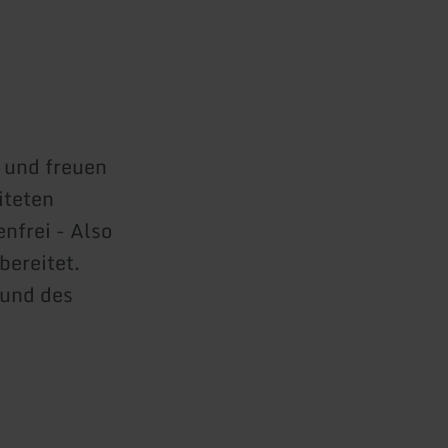
e und freuen
iteten
nfrei - Also
bereitet.
Hund des