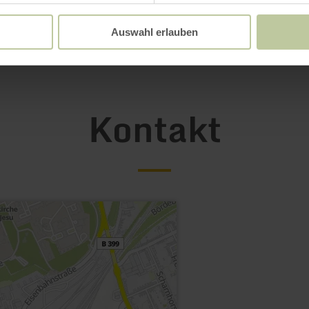
Galerie öffnen
Auswahl erlauben
Kontakt