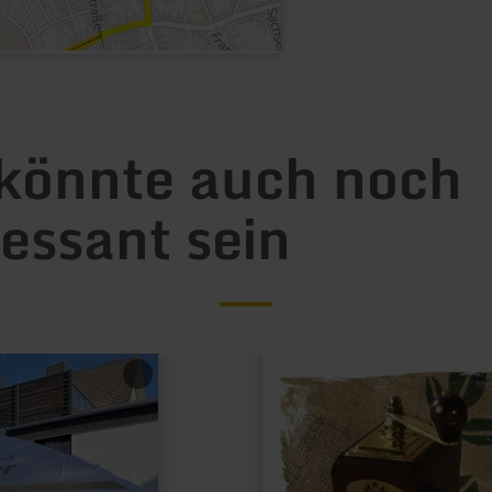
könnte auch noch
ressant sein
mehr
erfahren
zu:
Kaffeerösterei
Schmitz