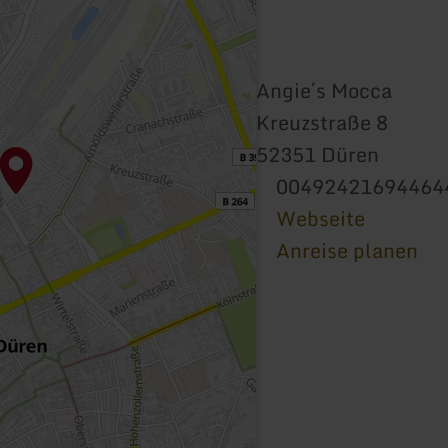
Angie´s Mocca
Kreuzstraße 8
52351 Düren
00492421694464
Webseite
Anreise planen