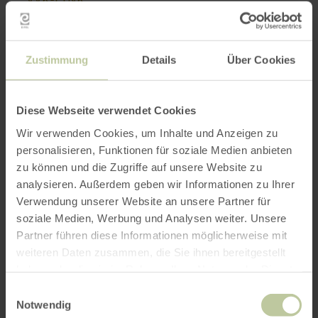
Short-Cut:
Zustimmung
Details
Über Cookies
Wer: Rhingpirate (D )
Was: Konzert
Genre: Kölsch-Rock
Diese Webseite verwendet Cookies
Wir verwenden Cookies, um Inhalte und Anzeigen zu
Einlass: 18:00
personalisieren, Funktionen für soziale Medien anbieten
Beginn: 19:30
zu können und die Zugriffe auf unsere Website zu
analysieren. Außerdem geben wir Informationen zu Ihrer
Wo: Rusty Cutlass Taverne, Bachstraße 1,
Verwendung unserer Website an unsere Partner für
52396 Heimbach Vlatten
soziale Medien, Werbung und Analysen weiter. Unsere
Parkplätze: Jugendhalle Vlatten, Auf der
Partner führen diese Informationen möglicherweise mit
Hostert 7, 52396 Vlatten
weiteren Daten zusammen, die Sie ihnen bereitgestellt
haben oder die sie im Rahmen Ihrer Nutzung der Dienste
Das solltet Ihr wissen:
gesammelt haben.
Einwilligungsauswahl
The Rusty Cutlass Taverne ist wahrscheinlich
Notwendig