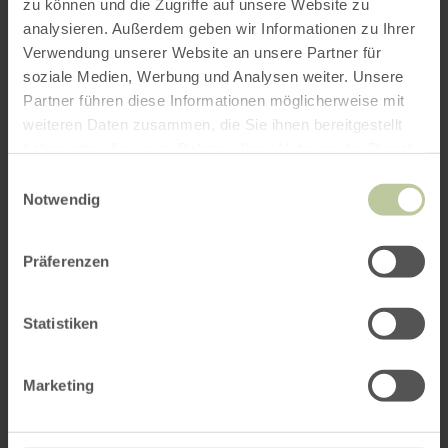
zu können und die Zugriffe auf unsere Website zu
Short-Cut:
analysieren. Außerdem geben wir Informationen zu Ihrer
Wer: Katerfahrt (D)
Verwendung unserer Website an unsere Partner für
Was: Konzert
soziale Medien, Werbung und Analysen weiter. Unsere
Genre: Irish Folk
Partner führen diese Informationen möglicherweise mit
weiteren Daten zusammen, die Sie ihnen bereitgestellt
haben oder die sie im Rahmen Ihrer Nutzung der Dienste
Einlass: 18:00
gesammelt haben.
Beginn: 19:30
Einwilligungsauswahl
Notwendig
Wo: Rusty Cutlass Taverne, Bachstraße 1,
52396 Heimbach Vlatten
Präferenzen
Parkplätze: Jugendhalle Vlatten, Auf der
Hostert 7, 52396 VlatteN
Statistiken
Das solltet Ihr wissen:
Marketing
The Rusty Cutlass Taverne ist wahrscheinlich
die urigste Piraten-Spelunke Deutschlands. Sie