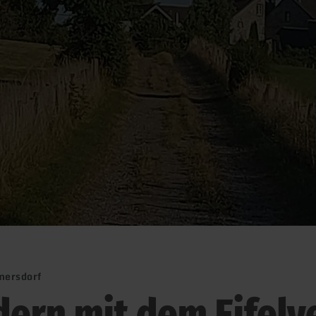
mersdorf
ern mit dem Eifelv