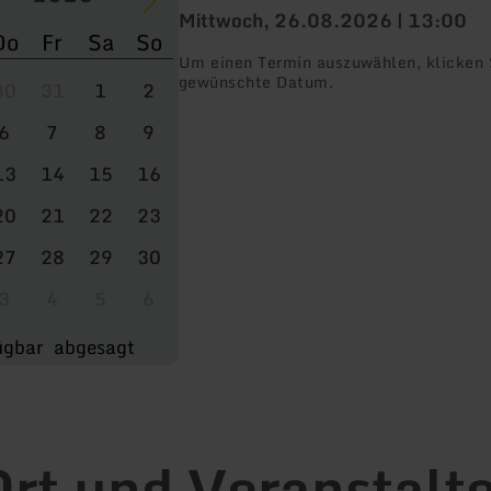
Mittwoch, 26.08.2026 | 13:00
Do
Fr
Sa
So
Um einen Termin auszuwählen, klicken S
gewünschte Datum.
30
31
1
2
6
7
8
9
13
14
15
16
20
21
22
23
27
28
29
30
3
4
5
6
ügbar
abgesagt
rt und Veranstalt