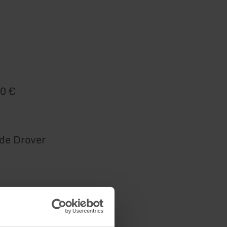
20 €
de Drover