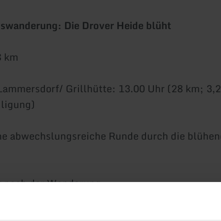
swanderung: Die Drover Heide blüht
 8 km
Lammersdorf/ Grillhütte: 13.00 Uhr (28 km; 3,
ligung)
ne abwechslungsreiche Runde durch die blühen
r nach der Wanderung.
eth Läufer (02473-6976)