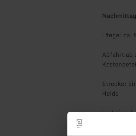
Nachmittag
Länge: ca.
Abfahrt ab 
Kostenbetei
Strecke: Ei
Heide
Evtl Einkeh
Wf.: Elisab