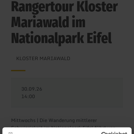
Rangertour Kloster
Mariawald im
Nationalpark Eifel
KLOSTER MARIAWALD
30.09.26
14:00
Mittwochs | Die Wanderung mittlerer
Schwierigkeit im Nationalpark Eifel führt von