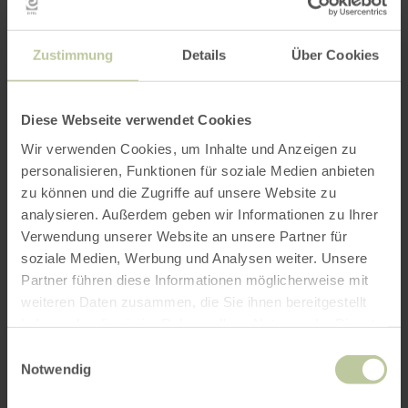
der Abtei Mariawald hinein in die
Buchennaturwälder und den Lebensraum der
Spechte. Sie ist für Kinder und geländegängige
Zustimmung
Details
Über Cookies
Kinderwagen geeignet.
Diese Webseite verwendet Cookies
Wir verwenden Cookies, um Inhalte und Anzeigen zu
Die Wanderung mittlerer Schwierigkeit im
personalisieren, Funktionen für soziale Medien anbieten
Nationalpark Eifel führt von der Abtei
zu können und die Zugriffe auf unsere Website zu
Mariawald hinein in die Buchennaturwälder und
analysieren. Außerdem geben wir Informationen zu Ihrer
den Lebensraum der Spechte. Sie ist für Kinder
Verwendung unserer Website an unsere Partner für
und geländegängige Kinderwagen geeignet.
soziale Medien, Werbung und Analysen weiter. Unsere
Partner führen diese Informationen möglicherweise mit
Schwerhörige Gäste können einen mobilen
weiteren Daten zusammen, die Sie ihnen bereitgestellt
Hörverstärker ausleihen, wenn sie dies im
haben oder die sie im Rahmen Ihrer Nutzung der Dienste
Vorfeld anmelden. Ansonsten ist eine
gesammelt haben.
Einwilligungsauswahl
Anmeldung für die kostenfreien Touren nicht
Notwendig
erforderlich.