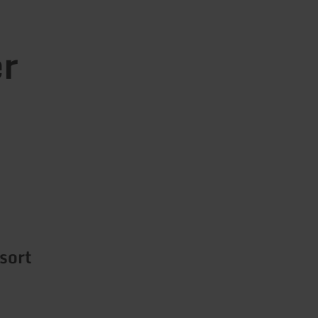
er
sort